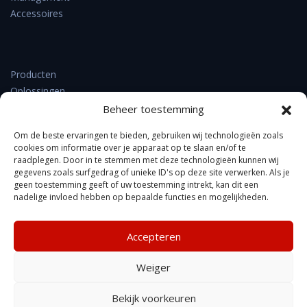
Accessoires
Producten
Oplossingen
Support & downloads
Beheer toestemming
Verkooppunten
Om de beste ervaringen te bieden, gebruiken wij technologieën zoals
Nieuws
cookies om informatie over je apparaat op te slaan en/of te
Contact
raadplegen. Door in te stemmen met deze technologieën kunnen wij
gegevens zoals surfgedrag of unieke ID's op deze site verwerken. Als je
Over DrayTek
geen toestemming geeft of uw toestemming intrekt, kan dit een
FAQ
nadelige invloed hebben op bepaalde functies en mogelijkheden.
Accepteren
Kennisbank
Weiger
Privacyverklaring
Copyright © Xpert Data b.v. gegevens, foto's of specificaties
Bekijk voorkeuren