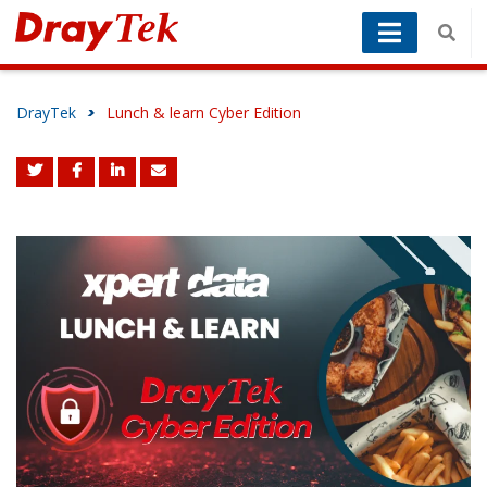
DrayTek
>
Lunch & learn Cyber Edition