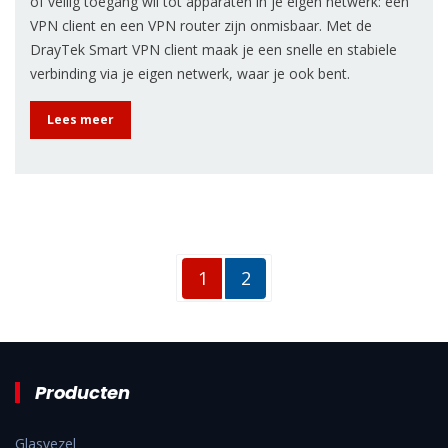
of veilig toegang wil tot apparaten in je eigen netwerk: een
VPN client en een VPN router zijn onmisbaar. Met de
DrayTek Smart VPN client maak je een snelle en stabiele
verbinding via je eigen netwerk, waar je ook bent.
Lees meer
Pagina navigatie
Huidige pagina
Pagina
1
2
Producten
Glasvezel