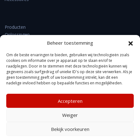
Producten
Oplossingen
Support & downloads
Beheer toestemming
Verkooppunten
Om de beste ervaringen te bieden, gebruiken wij technologieën zoals
Nieuws
cookies om informatie over je apparaat op te slaan en/of te
Contact
raadplegen. Door in te stemmen met deze technologieën kunnen wij
Over DrayTek
gegevens zoals surfgedrag of unieke ID's op deze site verwerken. Als je
geen toestemming geeft of uw toestemming intrekt, kan dit een
FAQ
nadelige invloed hebben op bepaalde functies en mogelijkheden.
Accepteren
Kennisbank
Weiger
Privacyverklaring
Copyright © Xpert Data b.v. gegevens, foto's of specificaties
Bekijk voorkeuren
kunnen afwijken, wijzigingen voorbehouden