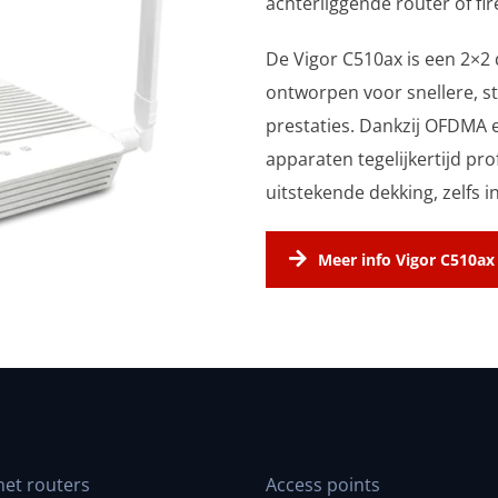
achterliggende router of fir
De Vigor C510ax is een 2×2 
ontworpen voor snellere, st
prestaties. Dankzij OFDMA
apparaten tegelijkertijd pr
uitstekende dekking, zelfs 
Meer info Vigor C510ax
net routers
Access points