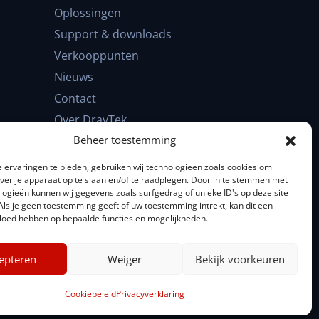
Oplossingen
Support & downloads
Verkooppunten
Nieuws
Contact
Over DrayTek
Beheer toestemming
FAQ
 ervaringen te bieden, gebruiken wij technologieën zoals cookies om
over je apparaat op te slaan en/of te raadplegen. Door in te stemmen met
logieën kunnen wij gegevens zoals surfgedrag of unieke ID's op deze site
Als je geen toestemming geeft of uw toestemming intrekt, kan dit een
Kennisbank
vloed hebben op bepaalde functies en mogelijkheden.
Privacyverklaring
epteren
Weiger
Bekijk voorkeuren
n
Cookiebeleid
Privacyverklaring