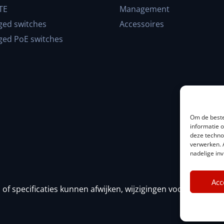
TE
Management
ed switches
Accessoires
ed PoE switches
Om de beste
informatie 
deze techno
verwerken. 
nadelige in
Acc
s of specificaties kunnen afwijken, wijzigingen voorbehoude