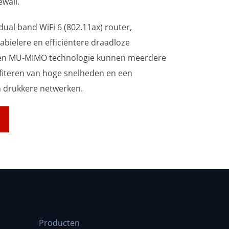
ewall.
dual band WiFi 6 (802.11ax) router,
abielere en efficiëntere draadloze
 en MU-MIMO technologie kunnen meerdere
ofiteren van hoge snelheden en een
in drukkere netwerken.
Producten