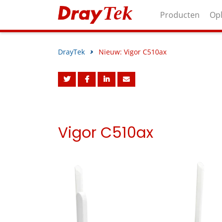
Producten
Op
DrayTek
>
Nieuw: Vigor C510ax
Vigor C510ax