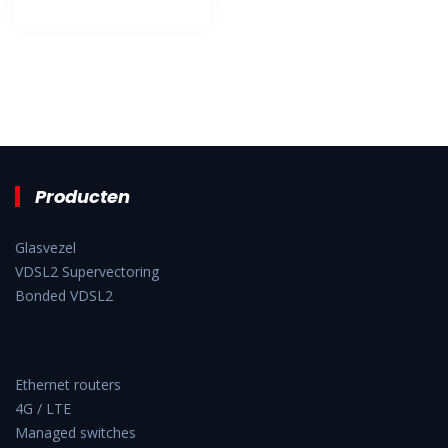
Producten
Glasvezel
VDSL2 Supervectoring
Bonded VDSL2
Ethernet routers
4G / LTE
Managed switches