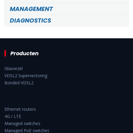
MANAGEMENT
DIAGNOSTICS
Producten
Glasvezel
VDSL2 Supervectoring
Bonded VDSL2
Ethernet routers
4G / LTE
Managed switches
Managed PoE switches