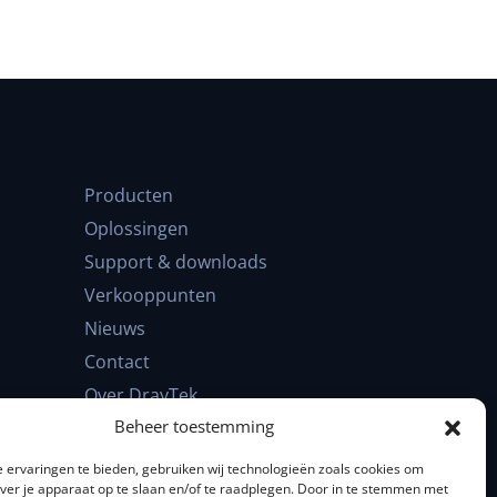
Producten
Oplossingen
Support & downloads
Verkooppunten
Nieuws
Contact
Over DrayTek
Beheer toestemming
FAQ
 ervaringen te bieden, gebruiken wij technologieën zoals cookies om
over je apparaat op te slaan en/of te raadplegen. Door in te stemmen met