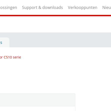
lossingen
Support & downloads
Verkooppunten
Nie
ls
or C510 serie