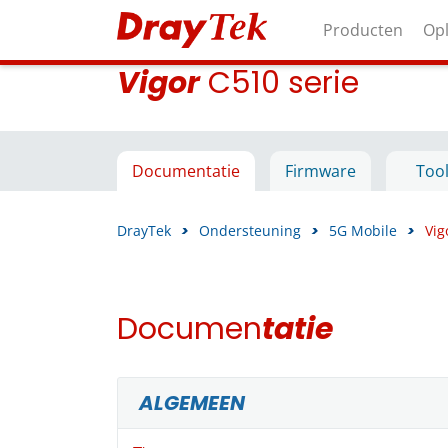
Producten
Op
Vigor
C510 serie
Documentatie
Firmware
Too
DrayTek
>
Ondersteuning
>
5G Mobile
>
Vig
Documen
tatie
ALGEMEEN