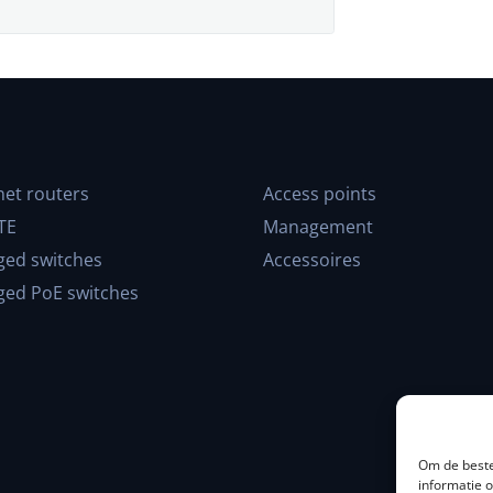
net routers
Access points
TE
Management
ed switches
Accessoires
ed PoE switches
Om de beste
informatie 