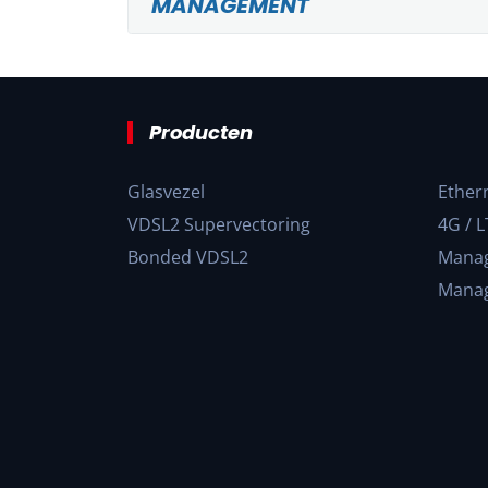
MANAGEMENT
Producten
Glasvezel
Ether
VDSL2 Supervectoring
4G / L
Bonded VDSL2
Manag
Manag