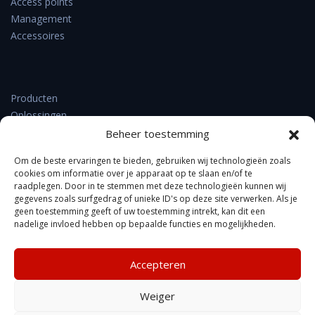
Access points
Management
Accessoires
Producten
Oplossingen
Support & downloads
Beheer toestemming
Verkooppunten
Om de beste ervaringen te bieden, gebruiken wij technologieën zoals
Nieuws
cookies om informatie over je apparaat op te slaan en/of te
Contact
raadplegen. Door in te stemmen met deze technologieën kunnen wij
Over DrayTek
gegevens zoals surfgedrag of unieke ID's op deze site verwerken. Als je
geen toestemming geeft of uw toestemming intrekt, kan dit een
FAQ
nadelige invloed hebben op bepaalde functies en mogelijkheden.
Accepteren
Kennisbank
Weiger
Privacyverklaring