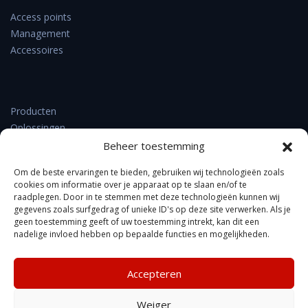
Access points
Management
Accessoires
Producten
Oplossingen
Support & downloads
Beheer toestemming
Verkooppunten
Om de beste ervaringen te bieden, gebruiken wij technologieën zoals
Nieuws
cookies om informatie over je apparaat op te slaan en/of te
Contact
raadplegen. Door in te stemmen met deze technologieën kunnen wij
Over DrayTek
gegevens zoals surfgedrag of unieke ID's op deze site verwerken. Als je
geen toestemming geeft of uw toestemming intrekt, kan dit een
FAQ
nadelige invloed hebben op bepaalde functies en mogelijkheden.
Accepteren
Kennisbank
Weiger
Privacyverklaring