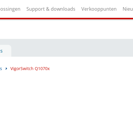
lossingen
Support & downloads
Verkooppunten
Nie
ls
s
>
VigorSwitch Q1070x