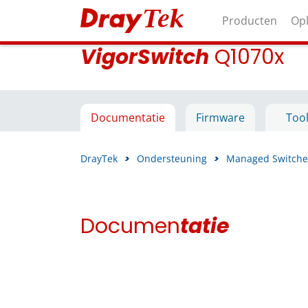
Producten
Op
VigorSwitch
Q1070x
Documentatie
Firmware
Too
DrayTek
>
Ondersteuning
>
Managed Switche
Documen
tatie