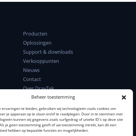
Producten
Oplossingen
Support & downloads
Verkooppunten
Nieuws
Contact
Over DrayTek
Beheer toestemming
FAQ
 ervaringen te bieden, gebruiken wij technologieën zoals cookies om
over je apparaat op te slaan en/of te raadplegen. Door in te stemmen met
logieën kunnen wij gegevens zoals surfgedrag of unieke ID's op deze site
Als je geen toestemming geeft of uw toestemming intrekt, kan dit een
Kennisbank
vloed hebben op bepaalde functies en mogelijkheden.