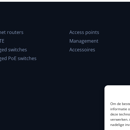
net routers
Access points
TE
Management
ed switches
Accessoires
ed PoE switches
Om de beste
informatie 
deze techno
verwerken. 
nadelige in