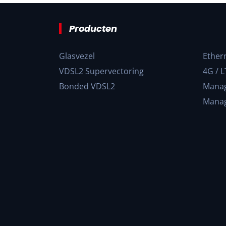
Producten
Glasvezel
Ether
VDSL2 Supervectoring
4G / L
Bonded VDSL2
Manag
Manag