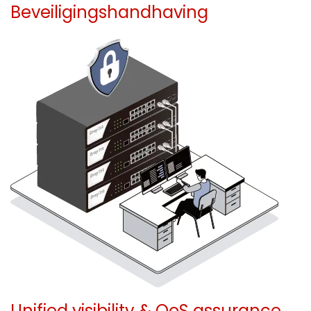
Beveiligingshandhaving
Unified visibility & QoS assurance