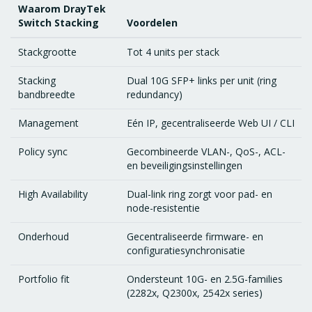
Waarom DrayTek
Switch Stacking
Voordelen
Stackgrootte
Tot 4 units per stack
Stacking
Dual 10G SFP+ links per unit (ring
bandbreedte
redundancy)
Management
Eén IP, gecentraliseerde Web UI / CLI
Policy sync
Gecombineerde VLAN-, QoS-, ACL-
en beveiligingsinstellingen
High Availability
Dual-link ring zorgt voor pad- en
node-resistentie
Onderhoud
Gecentraliseerde firmware- en
configuratiesynchronisatie
Portfolio fit
Ondersteunt 10G- en 2.5G-families
(2282x, Q2300x, 2542x series)