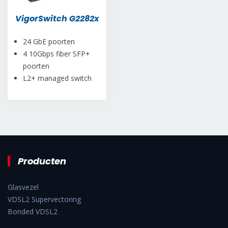
VigorSwitch G2282x
24 GbE poorten
4 10Gbps fiber SFP+
poorten
L2+ managed switch
Producten
Glasvezel
VDSL2 Supervectoring
Bonded VDSL2