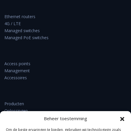
Ethernet routers
4G / LTE
Managed switches
Managed PoE switches
Access points
Management
Accessoires
Producten
Oplossingen
Support & downloads
Beheer toestemming
Verkooppunten
Om de beste ervaringen te bieden, gebruiken wij technologieën zoals