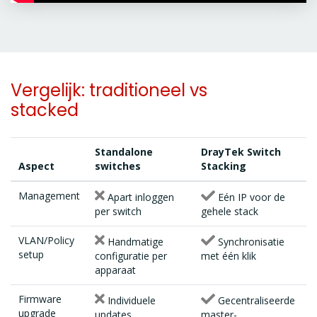
Vergelijk: traditioneel vs
stacked
Standalone
DrayTek Switch
Aspect
switches
Stacking
Management
Apart inloggen
Eén IP voor de
per switch
gehele stack
VLAN/Policy
Handmatige
Synchronisatie
setup
configuratie per
met één klik
apparaat
Firmware
Individuele
Gecentraliseerde
upgrade
updates
master-