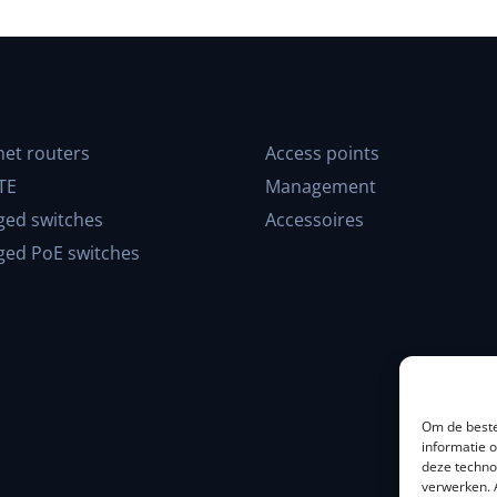
net routers
Access points
TE
Management
ed switches
Accessoires
ed PoE switches
Om de beste
informatie 
deze techno
verwerken. 