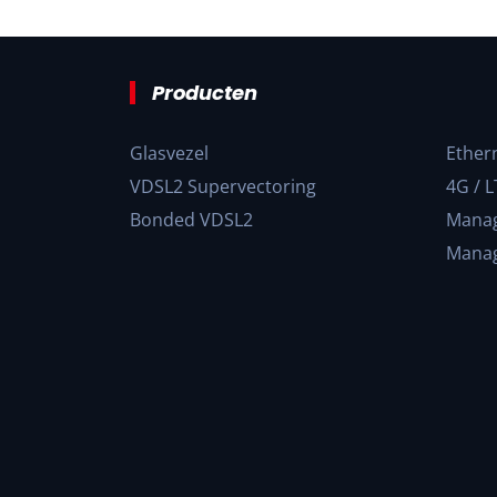
Producten
Glasvezel
Ether
VDSL2 Supervectoring
4G / L
Bonded VDSL2
Manag
Manag