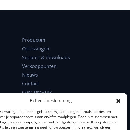
Producten
Oplossingen
Support & downloads
Verkooppunten
Nieuws
Contact
Over DrayTek
Beheer toestemming
FAQ
 ervaringen te bieden, gebruiken wij technologieën zoals cookies om
over je apparaat op te slaan en/of te raadplegen. Door in te stemmen met
logieën kunnen wij gegevens zoals surfgedrag of unieke ID's op deze site
Als je geen toestemming geeft of uw toestemming intrekt, kan dit een