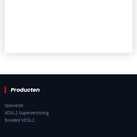
Producten
Glasvezel
VDSL2 Supervectoring
Bonded VDSL2