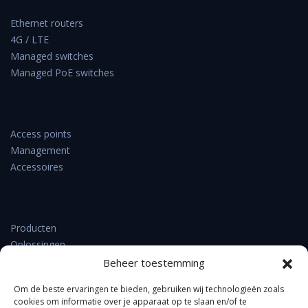
Ethernet routers
4G / LTE
Managed switches
Managed PoE switches
Access points
Management
Accessoires
Producten
Oplossingen
Support & downloads
Beheer toestemming
Verkooppunten
Om de beste ervaringen te bieden, gebruiken wij technologieën zoals
Nieuws
cookies om informatie over je apparaat op te slaan en/of te