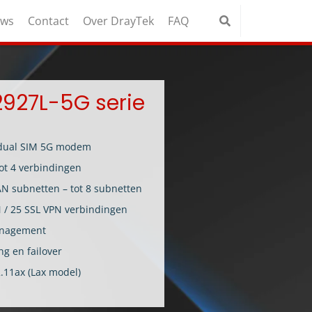
uws
Contact
Over DrayTek
FAQ
2927L-5G serie
dual SIM 5G modem
ot 4 verbindingen
N subnetten – tot 8 subnetten
N / 25 SSL VPN verbindingen
anagement
g en failover
.11ax (Lax model)