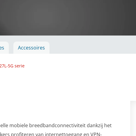
es
Accessoires
27L-5G serie
lle mobiele breedbandconnectiviteit dankzij het
ers profiteren van internettoegang en VPN-