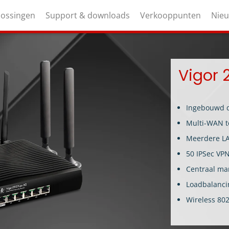
lossingen
Support & downloads
Verkooppunten
Nie
Vigor 
Ingebouwd 
Multi-WAN t
Meerdere LA
50 IPSec VP
Centraal m
Loadbalancin
Wireless 802