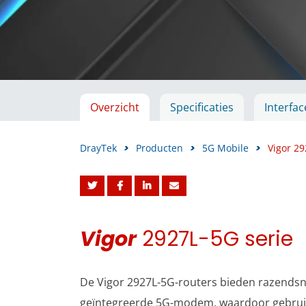
Overzicht
Specificaties
Interfac
DrayTek
>
Producten
>
5G Mobile
>
Vigor 29
Vigor
2927L-5G serie
De Vigor 2927L-5G-routers bieden razendsne
geïntegreerde 5G-modem, waardoor gebruik