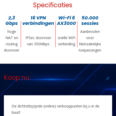
Specificaties
2,3
16 VPN
Wi-Fi 6
50.000
Gbps
verbindingen
AX3000
sessies
hoge
Aanbevolen
NAT en
IPSec doorvoer
snelle WiFi
voor
routing
van 350Mbps
verbinding
kleinzakelijke
doorvoer
toepassingen
Koop nu
De dichtstbijzijnde (online) verkooppunten bij u in de
buurt