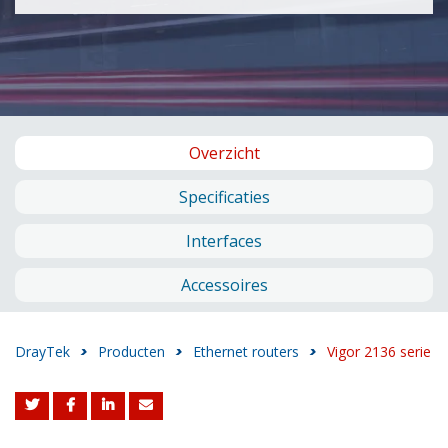
Overzicht
Specificaties
Interfaces
Accessoires
DrayTek
>
Producten
>
Ethernet routers
>
Vigor 2136 serie