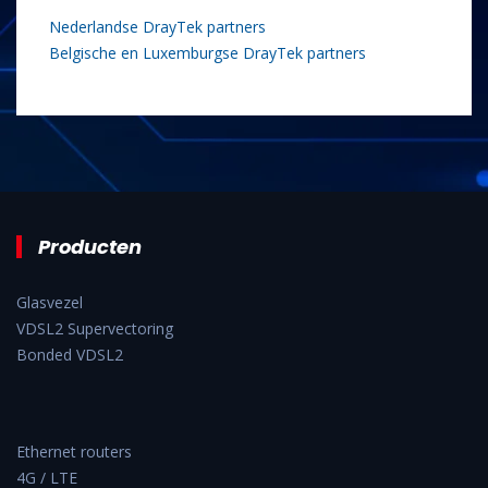
Nederlandse DrayTek partners
Belgische en Luxemburgse DrayTek partners
Producten
Glasvezel
VDSL2 Supervectoring
Bonded VDSL2
Ethernet routers
4G / LTE